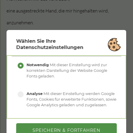
eine ausgestreckte Hand, die mir hingehalten wird,
anzunehmen.
Mache mich bereit,
Wählen Sie Ihre
hilfebedürftige Menschen zu unterstützen
Datenschutzeinstellungen
undaufzurichten.
Amen
Notwendig
Mit dieser Einstellung wird zur
korrekten Darstellung der Website Google
Fonts geladen.
8. Station:
Trost (Jesus begegnet den weinenden Frauen …)
Analyse
Mit dieser Einstellung werden Google
Fonts, Cookies für erweiterte Funktionen, sowie
Herr, lass mich nicht wegsehen,
Google Analytics geladen und zugelassen.
wenn andere weinen.
Hilf mir, das Leid und die Tränen mit auszuhalten