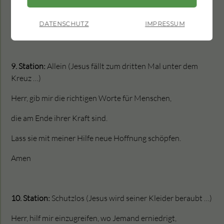
und mit ihnen und für sie zu beten.
DATENSCHUTZ
IMPRESSUM
Amen
9. Station:
Allein (Jesus fällt zum dritten Mal unter dem
Kreuz …)
Herr, gib mir die richtigen Worte für Menschen,
die am Ende ihrer Kraft sind.
Lass sie mit meiner Hilfe neue Hoffnung schöpfen.
Amen
10. Station:
Schutzlos (Jesus wird seiner Kleider beraubt …)
Herr, hilf mir einzugreifen, wo Jemand erniedrigt,