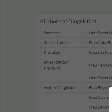
Kirchortrat Dingelstädt
Sprecher:
Herr Bernd 
Stellvertreter:
Frau Lioba Ec
Protokoll:
Frau Uta Kir
entsendet zum
Frau Hanna 
Pfarreirat:
Herr Bernd 
weitere Mitglieder:
Frau Birgit 
Frau Corneli
Frau Daria K