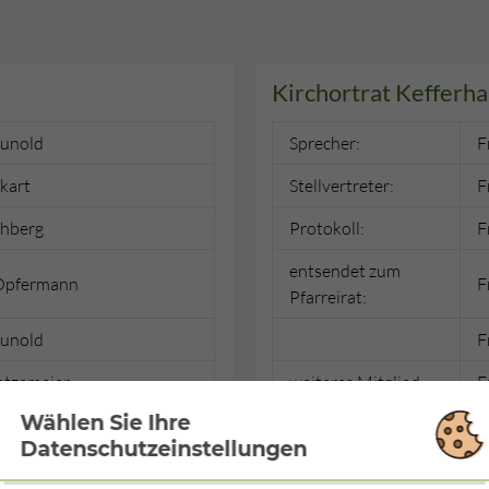
Kirchortrat Kefferh
Hunold
Sprecher:
F
kart
Stellvertreter:
F
chberg
Protokoll:
F
entsendet zum
Opfermann
F
Pfarreirat:
Hunold
F
Gatzemeier
weiteres Mitglied:
F
Wählen Sie Ihre
a Hoppe
F
Datenschutzeinstellungen
ohl