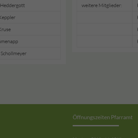
 Heddergott
weitere Mitglieder:
Keppler
Kruse
Rümenapp
 Schollmeyer
Öffnungszeiten Pfarramt