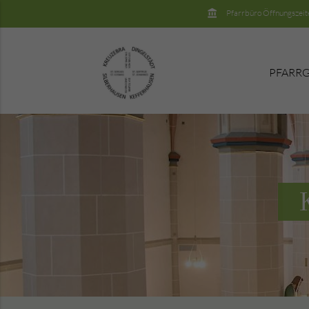
insert_account_balance
Pfarrbüro Öffnungszeit
PFARRG
Suchbegriffe