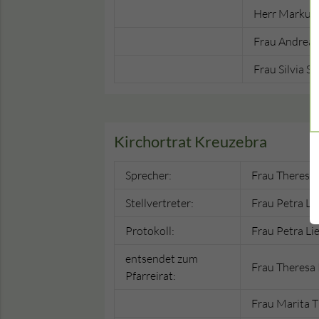
Herr Markus 
Frau Andrea 
Frau Silvia S
Kirchortrat Kreuzebra
Sprecher:
Frau Theresa
Stellvertreter:
Frau Petra Li
Protokoll:
Frau Petra Li
entsendet zum
Frau Theresa
Pfarreirat:
Frau Marita 