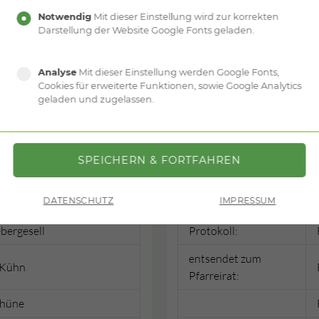
Lendeckel
Notwendig
Mit dieser Einstellung wird zur korrekten
Darstellung der Website Google Fonts geladen.
Mainzer
chuchardt
Analyse
Mit dieser Einstellung werden Google Fonts,
Cookies für erweiterte Funktionen, sowie Google Analytics
geladen und zugelassen.
Kirchortrat Silberh
 Kühn
Sprecher:
DATENSCHUTZ
IMPRESSUM
ebergesell
Stellvertreter:
ebergesell
Protokoll:
entsendet zum
 Kühn
Pfarreirat:
Thüne