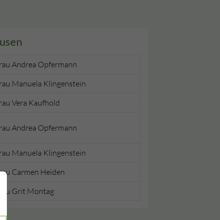
ausen
rau Andrea Opfermann
rau Manuela Klingenstein
rau Vera Kaufhold
rau Andrea Opfermann
rau Manuela Klingenstein
rau Carmen Heiden
rau Grit Montag